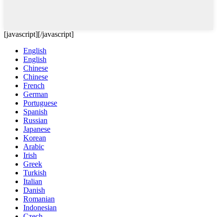
[javascript]
[/javascript]
English
English
Chinese
Chinese
French
German
Portuguese
Spanish
Russian
Japanese
Korean
Arabic
Irish
Greek
Turkish
Italian
Danish
Romanian
Indonesian
Czech