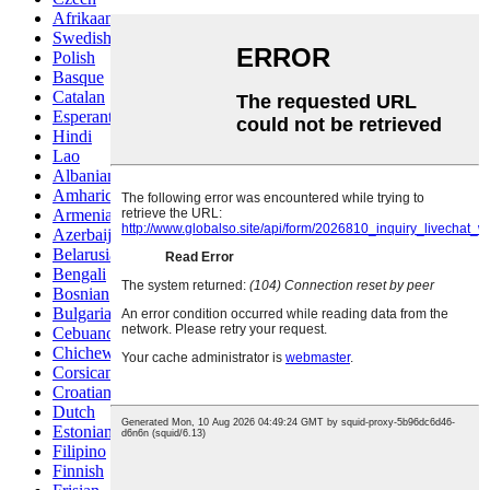
Afrikaans
Swedish
Polish
Basque
Catalan
Esperanto
Hindi
Lao
Albanian
Amharic
Armenian
Azerbaijani
Belarusian
Bengali
Bosnian
Bulgarian
Cebuano
Chichewa
Corsican
Croatian
Dutch
Estonian
Filipino
Finnish