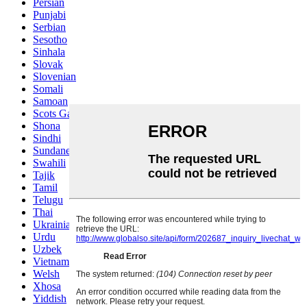
Persian
Punjabi
Serbian
Sesotho
Sinhala
Slovak
Slovenian
Somali
Samoan
Scots Gaelic
Shona
Sindhi
Sundanese
Swahili
Tajik
Tamil
Telugu
Thai
Ukrainian
Urdu
Uzbek
Vietnamese
Welsh
Xhosa
Yiddish