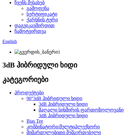
ჩვენს შესახებ
გამოფენა
სერტიფიკატი
ქარხნის ტური
დაგვიკავშირდით
ჩამოტვირთვა
English
3dB ჰიბრიდული ხიდი
კატეგორიები
პროდუქტები
90°3dB ჰიბრიდული ხიდი
3dB ჰიბრიდული ხიდი
მაღალი სიხშირის ფართოზოლოვანი
3dB ჰიბრიდული ხიდი
Bias Tee
კომბინატორი/მულტიპლექსორი
მიმართულებითი შემაერთებელი