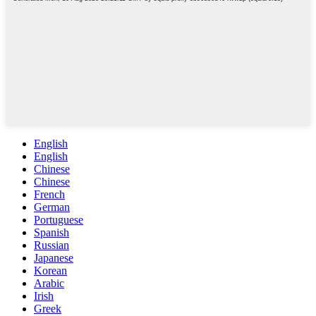
English
English
Chinese
Chinese
French
German
Portuguese
Spanish
Russian
Japanese
Korean
Arabic
Irish
Greek