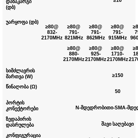
≥16
დანაკარგი
(დბ)
უარყოფა (დბ)
≥80@
≥80@
≥80@
≥80@
≥
832-
791-
791-
791-
7
2170MHz
821MHz
862MHz
915MHz
96
≥80@
≥80@
≥80@
≥
880-
925-
1710-
1
2170MHz
2170MHz
2170MHz
217
სიმძლავრის
≥150
მართვა (W)
წინაღობა (Ω)
50
პორტის
N-მდედრობითი-SMA-მდე
კონექტორები
ზედაპირის
შავი საღებავი
დასრულება
კონფიგურაცია